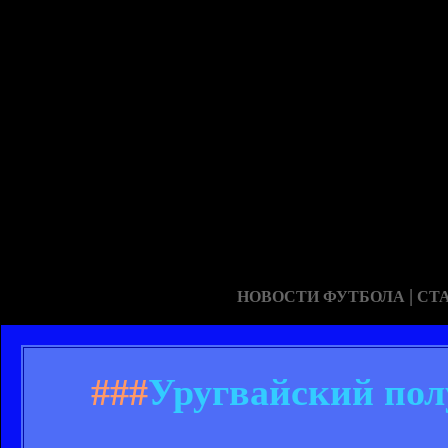
|
НОВОСТИ ФУТБОЛА
СТ
###
Уругвайский по