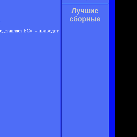
Лучшие
сборные
.
едставляет EC», – приводит