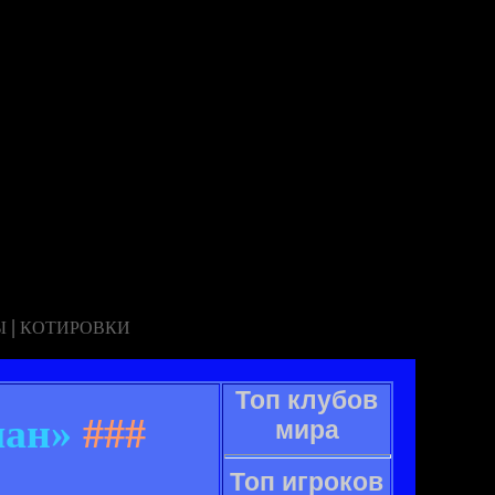
|
Ы
КОТИРОВКИ
Топ клубов
лан»
###
мира
Топ игроков